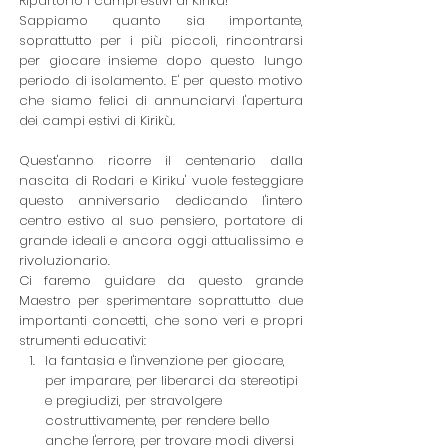
Ripartono i campi estivi di Kirikù!
Sappiamo quanto sia importante, 
soprattutto per i più piccoli, rincontrarsi 
per giocare insieme d
opo questo lungo 
periodo di isolamento. 
E' per questo motivo 
che siamo felici di annunciarvi l'apertura 
dei campi estivi di Kirikù.
Quest'anno ricorre il centenario dalla 
nascita di Rodari e Kiriku' vuole festeggiare 
questo anniversario dedicando l'intero 
centro estivo al suo pensiero, portatore di 
grande ideali e ancora oggi attualissimo e 
rivoluzionario.
Ci faremo guidare da questo grande 
Maestro per sperimentare soprattutto due 
importanti concetti, che sono veri e propri 
strumenti educativi:
la fantasia e l'invenzione per giocare, 
per imparare, per liberarci da stereotipi 
e pregiudizi, per stravolgere 
costruttivamente, per rendere bello 
anche l'errore, per trovare modi diversi 