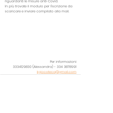
riguardanti le misure anti-Covid. 
In più trovate il modulo
 per l'iscrizione da 
scaricare e inviare compilato alla mail.
Per informazioni
3334129830 (Alessandra) - 334 3878991
kgiocoteca@gmail.com
Mostra tutti
Post recenti