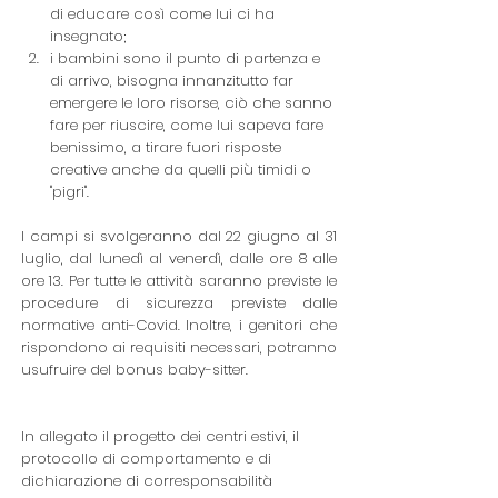
di educare così come lui ci ha 
insegnato;
i bambini sono il punto di partenza e 
di arrivo, bisogna innanzitutto far 
emergere le loro risorse, ciò che sanno 
fare per riuscire, come lui sapeva fare 
benissimo, a tirare fuori risposte 
creative anche da quelli più timidi o 
"pigri".
I campi si svolgeranno dal 22 giugno al 31 
luglio, dal lunedì al venerdì, dalle ore 8 alle 
ore 13. Per tutte le attività saranno previste le 
procedure di sicurezza previste dalle 
normative anti-Covid. Inoltre, i genitori che 
rispondono ai requisiti necessari, potranno 
usufruire del bonus baby-sitter.
In allegato il progetto dei centri estivi, il 
protocollo di comportamento e di 
dichiarazione di corresponsabilità 