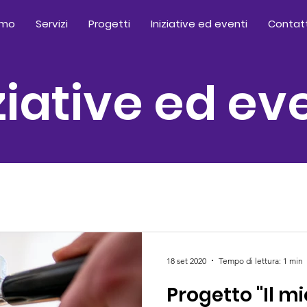
amo
Servizi
Progetti
Iniziative ed eventi
Contat
ziative ed ev
18 set 2020
Tempo di lettura: 1 min
Progetto "Il m