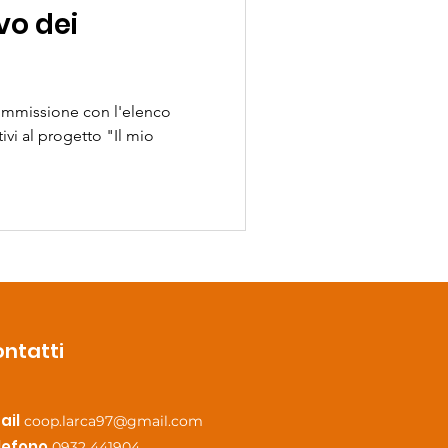
vo dei
commissione con l'elenco
tivi al progetto "Il mio
ntatti
ail
coop.larca97
@gmail.com
lefono
0932 441904