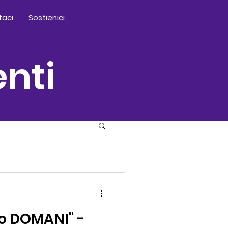
taci
Sostienici
enti
io DOMANI" -