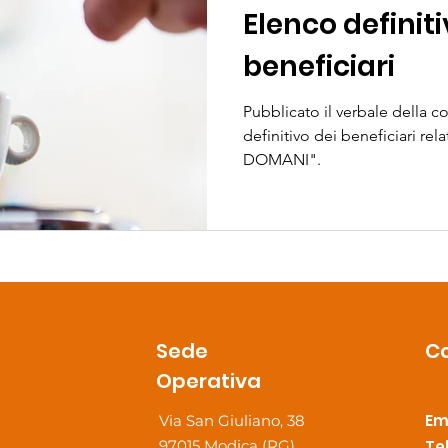
Elenco definiti
beneficiari
Pubblicato il verbale della 
definitivo dei beneficiari rela
DOMANI".
Sede
Co
Operativa
Em
Via San Giuliano, 38
97015 Modica (RG)
Te